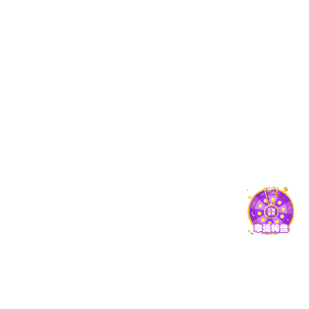
境下，每名球员如何调整自己的情绪，将直接影响到
他们在场上的表现。教练组积极开展心理辅导工作，
以帮助球员们保持良好心态，以应对赛前紧张气氛及
赛中变幻莫测局势。
特别是在关键时刻，一些核心球员往往会成为决定胜
负的人物。他们需要具备超凡的大心脏，不怕压力，
在关键投篮或防守时作出果敢决策。因此，加强核心
球员个人能力的培养，无疑将为福建男篮带来更多胜
算。
3、教练团队的指导作用
教练团队对于球队整体表现起着至关重要的作用，他
们负责制定战术策略并进行针对性的训练安排。在与
广东队这样实力雄厚的对手较量之际，精确有效的战