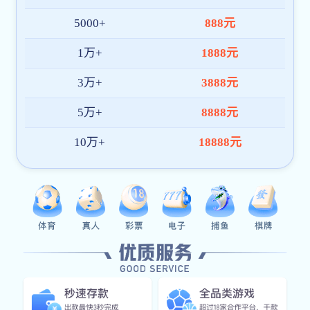
现出的拼搏精神和不屈意志。
1、团队合作的重要性
在篮球运动中，团队合作是取得胜利最为关键的一
环。福建男篮面对广东队这样的强敌，更需要发挥出
整体配合的优势。在训练过程中，教练强调了传球、
掩护等基本技战术，这些都是提升球队默契度的重要
手段。每一名球员都需要明白自己的角色，并积极参
与到球队攻防两端，以形成合力。
此外，通过不断磨合和实践，福建男篮逐渐建立起了
良好的化学反应。在实战中，每位球员之间的信任感
增强，使得他们能够更加灵活地适应场上的变化。这
种默契不仅体现在技术层面，也体现在心理层面，为
球队提供了强大的支持。