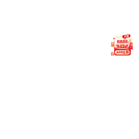
4、球迷支持的重要力量
篮球是一项极富观赏性的运动，而广大球迷则是推动
这一运动发展的源泉之一。在即将与广东队进行较量
之际，各路热情粉丝自发组织前往现场为福建男篮加
油助威。他们用呐喊声和歌声给球队注入无限动力，
让每位参赛选手感受到来自家乡人民浓厚期望和支
持。
同时，通过社交媒体平台传播正能量也是一种重要方
式。许多热爱篮球的人士通过网络表达对球队及个别
明星选手深切关注，这种互动无形中增强了球队向前
冲刺的信心。此外，不少企业也纷纷加入赞助行列，
用实际行动表达支持，为球队提供更好的资源保障。
值得一提的是，当一个团队拥有坚实后盾的时候，他