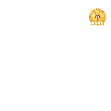
分平台还支持投屏功能，把手机画面投到电视或平板
上，既保留了手机端入口的便捷，也能获得更大的观
看视野。
如果用户追求更强的即时性，短视频平台和资讯客户
端中的赛事直播或图文同步页也能满足快速跟进需
求。这类入口的特点是打开速度快、信息刷新频率
高，适合在工作间隙或外出途中使用。需要注意的
是，不同平台在画质、解说和延迟方面存在差异，手
机看直播时如果出现缓冲，可以优先切换清晰度，或
暂时关闭后台应用，避免资源被占用。对于世界杯这
种高关注赛事，提前测试播放状态，比临场找解决办
法更省心。
手机观赛体验优化，细节决定是否真