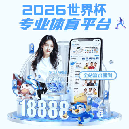
注册入口
爱游戏网站入口
—— 比