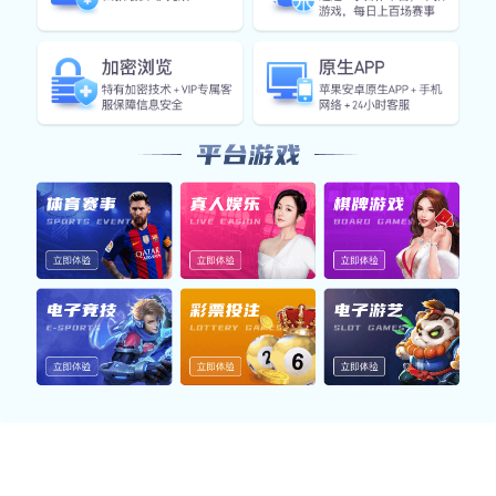
最后，阿韦洛亚还注重培养年轻球员，他会花时间与
年轻人沟通、分享经验，让他们更快适应高水平比
赛。这种关怀不仅提升了年轻人的自信心，也增加了
整个团队的凝聚力，很大程度上促进了皇马整体实力
的发展。
2、与核心球员的互动
阿韦洛亚与球队核心球员之间建立起良好的互动关
系，这对于增强球队凝聚力至关重要。他经常主动与
队长和其他领导型球员进行沟通，以确保战术思想的
一致性。在赛前会议上，他倾听每位核心成员的意
见，并根据大家反馈调整战术方案，这使得每个人都
能感受到自己的声音被尊重。