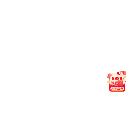
亚这样的主帅才能维持这样的积极环境，从而达到最
佳竞技状态。
4、未来展望及影响
随着赛季推进，对未来展望的问题也逐渐浮出水面。
如果阿韦洛亚能够顺利留任，他将继续推动皇马的发
展，实现新的目标。而基于他目前所取得成绩来看，
大多数人对他的续约持乐观态度。同时，各方舆论普
遍认为他具备足够条件带领皇马迎接新的挑战，将俱
乐部发展至更高层次。
在国际足坛竞争愈发激烈的大背景下，一个优秀教练
可以改变一个俱乐部的发展轨迹。若继续由阿韦洛亚
执掌，那么针对战术体系及人才培养等方面，都将得
到进一步优化。皇马不仅希望赢得更多荣誉，也希望