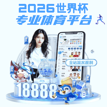
注册入口
爱游戏网站入口
—— 比