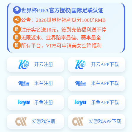
赛数据从这里开始
覆盖实时赛事、专业数据、高清视频，
爱游戏网
站入口APP
与网页版为您提供便捷的体育服务。
APP下载
网页版入口
首页
/
体育焦点
/ 正文
2026-06-03 02:26
103 次阅读
皇马核心球员力挺阿韦洛亚留任称其增强