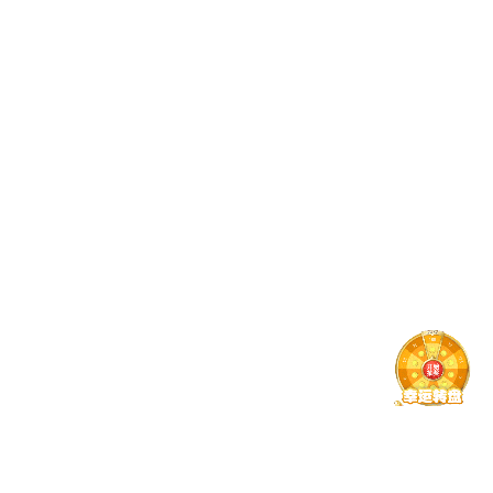
生涯几乎全部投入到如何提高个人得分上。在公牛队
期间，他以高效投篮著称，更加注重的是自己的进攻
表现。同时，他并不是习惯于主动为队友创造机会，
因此他的助攻数自然较少。
科比·布莱恩特同样如此。他以“黑曼巴”精神闻名于
世，将每场比赛视为挑战，对胜利有着强烈渴望。在
洛杉矶湖人时期，科比更多的是依靠个人能力来完成
得分任务，因此他的传球意愿和统计数字都受到了一
定限制。
3、各自打球风格的大不同
除了角色定位外，各自独特的打球风格也是造成数据
差异的重要原因之一。勒布朗是一名非常全面且聪明
的选手，他善于利用身体优势突破防守，同时具备极