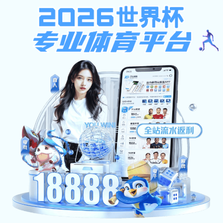
注册入口
爱游戏网站入口
—— 比