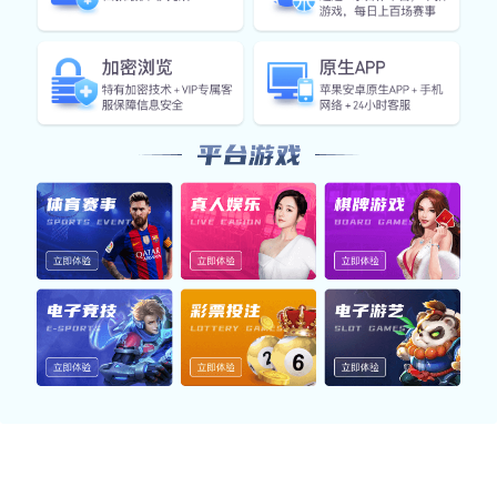
相较之下，虽然乔丹和科比同样是伟大的得分手，但
他们在比赛中的主要任务往往是个人得分。在这样的
定位下，他们更注重自身进攻，而相对忽视传球。因
此，两者合计不足12000次助攻的数据也就不难理
解。
2、球队体系中的角色定位
在深入讨论之前，有必要了解这三位球员所处球队体
系的不同。勒布朗·詹姆斯常常被视作“控卫”类型，即
便他打的是前锋位置。无论是在骑士、热火还是湖
人，他都承担起组织进攻的重要责任，这也导致他的
助攻数不断攀升。
而迈克尔·乔丹则是典型的得分后卫，他把自己的职业