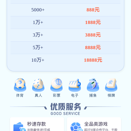
与意识因素。通过这些角度，我们可以更全面地理解
这三位伟大球员之间的差异。
1、助攻数据的重要性
助攻是篮球比赛中一个非常重要的数据，它不仅反映
了一个球员个人能力，更体现了其团队配合能力。在
现代篮球中，助攻能够直接影响到球队的进攻效率。
一名优秀的组织者能够有效提升队友们的得分机会，
从而推动球队整体表现。
以勒布朗·詹姆斯为例，他在场上的视野极其开阔，不
仅能够自己得分，还能很好地为队友创造机会。他超
越12000次助攻的数据，不仅展示了他个人技术水
平，也充分体现了他的团队意识。这种能力使得他能
够带动整个球队的发展。