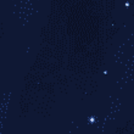
出现时，入口清晰度会直接影响平台承接流量的
动端的传播效率和转化效率也更容易形成闭环。
体育直播的用户并不只看一场球，很多人会在关
习惯。入口更新之后，平台在赛事内容触达上更像
入、下载到观看的过程变得更顺滑。对长期运营
口变化，实际却是在为后续的赛事直播功能升级
赛事直播功能升级上线，观
与入口更新同步推出的赛事直播功能升级，是此
少，而是画面、信息和节奏跟不上比赛进程。升
入直播间后，能够更快接收到比赛进展、比分变化
场上发生了什么”的情况。对于体育观众来说，这
在赛事直播的实际使用中，用户不仅需要看到比