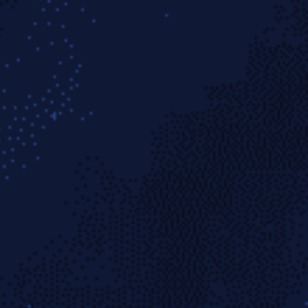
能力。官方下载安装入口更新后，平台在移
注球队、球星和赛程的同时，形成持续访问
是在做“前置服务”，把用户从搜索、进
体育内容的产品而言，这类调整看似只是入
铺路。
看体验更贴近比赛节奏
次调整的核心。体育直播最怕的不是内容
级后的功能更强调实时性和连贯性，用户进
和关键节点信息，减少“看了半天还不知道
种体验改善往往比单纯的界面变化更有感。
赛画面，还希望同步了解阵容、进球、犯