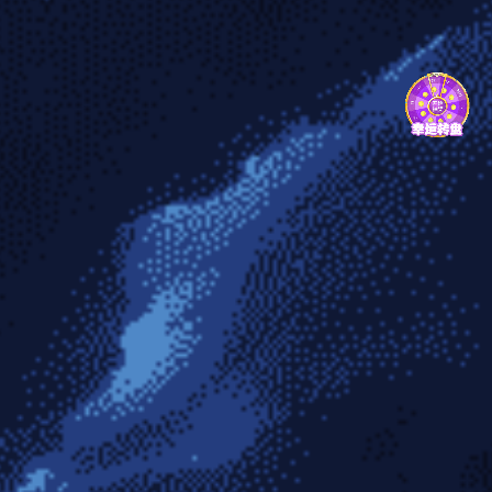
直播呈现方式上更贴合体育赛事的观看逻
在节奏较快的项目中，这类优化能帮助用户
是“看得明白”。这类体验提升，往往更容易
。
只是观看结果，还包括参与感和即时感。功
更接近一个综合入口，既承担赛事观看，也
功能的升级已经不再停留在基础播放层面，
是联赛直播、热点赛事还是短时高关注度比
台运营思路更清晰
口更新与体育赛事直播功能升级上线，实际
“怎么进来”的问题，直播升级解决的是“进
台对体育用户的服务链条更完整。对于追求