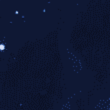
规、换人等关键内容。功能升级上线后，平台在
辑，让信息层次更清楚，重点内容更突出。尤其
抓住比赛的转折点，也让直播不只是“播出来”，而
留住老用户，也更有利于吸引首次尝试的新用户
对于主流体育媒体用户而言，赛事直播的价值不
能升级后，一直播app在体育直播场景中的作用
承担信息接收。随着内容竞争加剧，平台对直播
而是朝着更适合体育内容消费的方向推进。无论
赛，这种升级都能提升内容承接能力。
围绕体育赛事场景优化，平
从平台运营角度看，一直播app官方下载安装入
上是一次较为完整的产品联动。入口更新解决的是
来之后看什么、怎么看”的问题，两者结合后，平