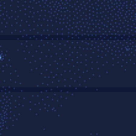
专业数据、高清视频，
爱游戏网站入口APP
与网页版为您提供便
APP下载
网页版入口
一直播app官方下载安装入口更新后，体育赛事
平台调整中的一项重点动作。对习惯移动端观看
口更新不仅意味着下载安装路径更加清晰，也反