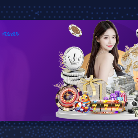
App下载
公司介绍
体育焦点
戏网站入口
—— 比赛数据从这