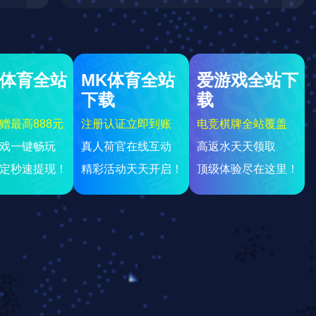
播入口的可见度、打开效率以及观看稳定
此次更新围绕官方下载安装入口展开，配合
回流的多个环节，整体呈现出更贴近体育场
育内容触达更直接
变的是用户进入平台的路径感受。对于很多
，入口是否明显、下载是否顺畅，往往决定
方入口进行调整后，用户在搜索体育赛事直
径，减少了跳转层级，也降低了因信息分散
效性，比赛开始前后是用户需求最集中的时
缩到更短，让用户更快进入观看状态。对内
其是在大型赛事、焦点对决、热门联赛集中