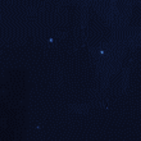
精选推荐
1
利兹联上半场表现出色奥卡福助攻贾斯
在最近一场英超联赛中，利兹联展现出了令人
2026-08-06
2
2016年奥运会游泳决赛落幕 中国队多
里约奥运会游泳赛场的最后一个比赛日，奖牌
2026-05-27
3
媒体人分析广东第二阶段失去高强度防
在本篇文章中，我们将深入分析广东篮球队在
2026-06-29