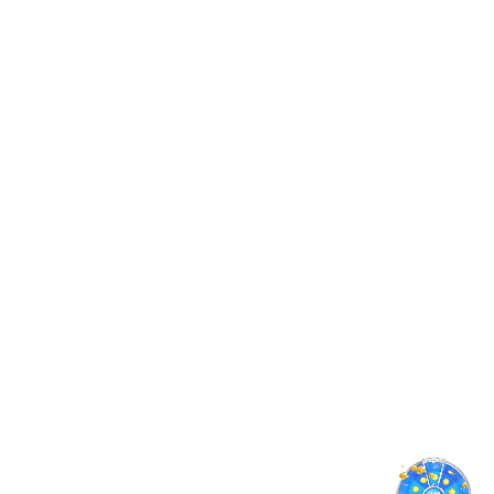
会，都可能把比赛拖入被动局面。面对这种环境，球
队不仅要拼实力，还要拼专注度和执行力，特别是在
客场或面对身体对抗凶狠的对手时，比赛走势往往比
纸面实力更复杂。
一些英超球队在联赛中可能状态起伏，但到了足总杯
这种单场定胜负的舞台，比赛气质会明显不同。老牌
劲旅习惯在杯赛中展示底蕴，而新贵球队则更希望借
机证明自己。晋级席位的争夺之所以看点十足，正是
因为很多球队都有现实诉求：有人需要一座奖杯稳住
赛季评价，有人希望靠杯赛提振更衣室气氛，还有球
队把足总杯视作冲击荣誉的重要通道。
这种压力下，比赛内容常常比预想更加开放。强队若
迟迟无法取得领先，场面就会变得紧张，教练席上的