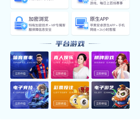
会成为影响士气的关键节点。
这一轮直播看点之所以集中在英超劲旅身上，核心原
因还是阵容厚度和比赛话题性。相比实力悬殊的对
阵，强队之间、强队与顽强对手之间的碰撞更容易形
成节奏拉满的比赛内容。球迷期待的不只是结果，还
有主教练是否会派出主力、年轻球员能否获得机会，
以及比赛会不会在常规时间内就解决悬念，这些都让
直播本身具备了很强的吸引力。
英超劲旅同场竞技，晋级席位争夺火
药味十足
足总杯进入关键阶段后，英超劲旅的每一次出场都带
着明显的晋级压力。对强队来说，杯赛的容错空间远
低于联赛，哪怕只是一次防线走神、一次前场浪费机