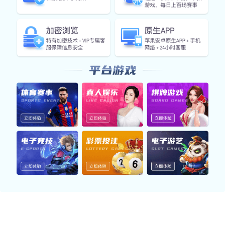
过与高水平球员并肩作战，他无疑能够进一步提高自
身技战术水平，对球队产生积极影响。
2、克里斯滕森在球队中的角色
克里斯滕森自加盟巴萨以来，一直扮演着重要的防守
角色。他凭借扎实的基本功和出色的位置感，在多场
比赛中贡献了关键性的防守表现。然而，由于赛季初
伤病困扰，他并未能保持最佳状态，这也让他的位置
受到了一定威胁。
另外，与其他后卫相比，克里斯滕森缺乏一定的大赛
经验，这使得教练组在面对关键比赛时可能更加倾向
于使用其他更为成熟和稳健的球员。尽管他仍然是一
名优秀的中卫，但竞争日益激烈，让他的处境变得复