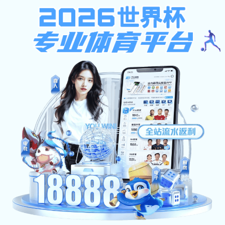
注册入口
爱游戏网站入口
—— 比