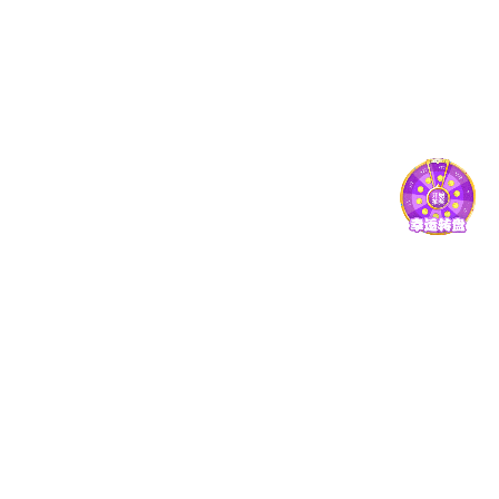
和决策能力。
3、对手适应能力增强
第三，对手对于广东队战术特点以及打法变化所做出
的适应也值得重视。在联赛初期，由于信息的不对
称，多数对手尚未完全掌握如何有效限制广东队。然
而，随着时间推移，各支球队逐渐总结出了一套针对
性的防守策略，有效地压制了广东队攻击力。
这种现象不仅体现在面对传统强敌时，即便是实力相
对较弱的球队也开始找到了破解广东防线的方法。这
种状况让原本具备优势的一方不得不重新审视自己的
比赛方式，并寻找新的突破点。
由此可见，在现代篮球中，对手之间的信息传递速度