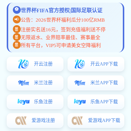
赛数据从这里开始
覆盖实时赛事、专业数据、高清视频，
爱游戏网
站入口APP
与网页版为您提供便捷的体育服务。
APP下载
网页版入口
首页
/
体育焦点
/ 正文
2026-06-29 17:39
64 次阅读
媒体人分析广东第二阶段失去高强度防守