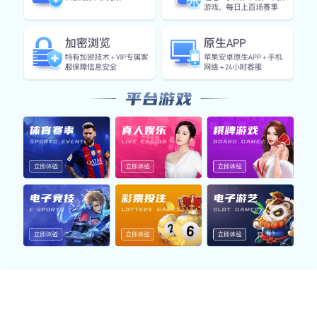
2、球员状态波动
其次，从球员状态来看，广东队内部存在着明显的不
稳定因素。部分主力球员由于疲劳或伤病等原因，在
比赛中的发挥起伏较大。这种状况不仅影响了个人表
现，也直接拖累了整个团队。
尤其是在关键比赛中，一些核心球员未能如预期般发
挥出色，使得球队在比分胶着或落后的情况下难以找
到扭转局面的突破口。此外，新加入球员也未能迅速
融入球队体系，为全队带来了额外压力。
同时，心理因素也是一个不可忽视的问题。长时间处
于胜利与失败交替之中，让部分年轻球员承受了巨大
的心理负担，这反过来又影响到他们在场上的自信心