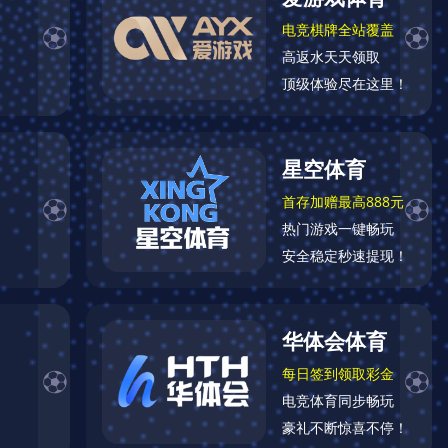
捷的体育服务。
2026-06-28 21:25
59 次阅读
中的应用引发了广泛的讨论与争议。为了提
进行深入协商，以减少VAR的干预次数，
衡技术使用与比赛流畅之间的关系，同时适