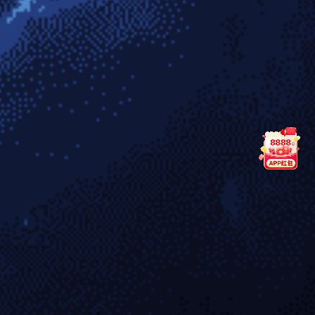
套科学合理的方法论，以便明确哪些情况下
技术层面的改进，也需加强裁判员培训，提
也要鼓励裁判团队积极沟通，共同总结经验
强技术研发，以提供稳定、高质量的视频服
观众需求不断调整内容策略。此外，引入创
强收入来源，为今后的持续发展提供保障。
，都需要综合考虑各种因素。在改革过程
这项计划能够真正符合市场需求，为广大球