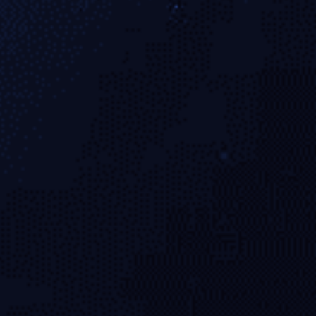
比赛质量，并着眼于未来流媒体市场的发
计划不仅关乎每位参与者，还涉及整个足球
步行动所产生的影响。
极探索有效解决方案，那么这项改革将为全
更能吸引更多年轻人加入到这项全球最受欢
下一篇：
媒体人分析广东第二阶段失去高强