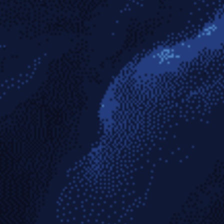
4、未来展望与建议
展望未来，在减少VAR干预次数方面，应建立一
需要介入，以及如何缩短回放时间。这不仅要求
高他们在压力环境下做出快速决策能力。同时，
教训，不断优化执法水平。
关于流媒体平台的发展，则应加大投入力度，加
务。同时，需要建立良好的用户反馈机制，根据
新商业模式，如基于订阅制或按需付费，可以增
总之，无论是减少VAR干预还是推动流媒体发展
中，要及时收集反馈并灵活调整方案，从而确保
迷带来更优质的棋牌游戏体验。