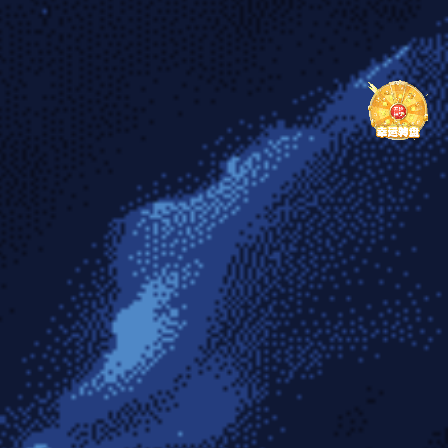
的计划，各方利益相关者反应不一。一方
烈且少有中断的比赛。他们认为，这样能更
，对于年轻一代观众而言，更加便捷丰富的
度。他们担心如果过于依赖现场裁判，而没
多误判发生。这不仅会影响到球队成绩，还
维护公正性的前提下，对改革措施进行详细
意见。他们希望能够参与到有关规则制定之
工作带来额外压力。只有当各方声音都被听