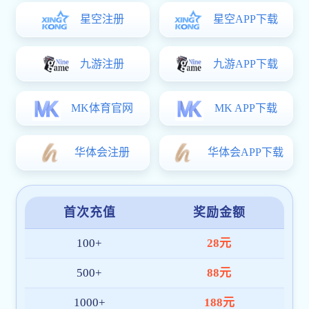
对手灵活调整最佳阵容配置
在现代篮球战术中，灵活的阵容配置和高效的防守策
略至关重要。斯普利特作为一名经验丰富的教练，他
提出了全员换防的小个阵容策略，并强调根据对手的
不同特点来调整最佳阵容配置。这种策略不仅能够提
高球队的适应能力，还能增强整体防守效果。本篇文
章将从四个方面详细阐述斯普利特所倡导的小个阵容
策略，包括小个阵容的优势、换防理念的重要性、如
何根据对手进行调整以及实施策略时需要注意的问
题。通过这些分析，希望能够深入理解这一战术在当
今篮球比赛中的应用与意义。