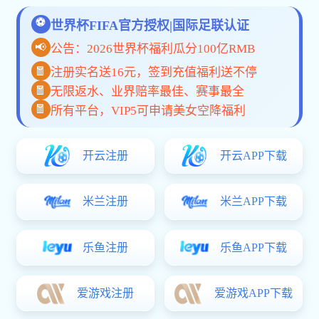
赛数据从这里开始
覆盖实时赛事、专业数据、高清视频，
爱游戏网
站入口APP
与网页版为您提供便捷的体育服务。
APP下载
网页版入口
首页
/
体育焦点
/ 正文
2026-07-04 20:56
67 次阅读
斯普利特谈全员换防小个阵容策略将根据