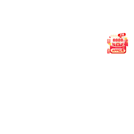
程中仍然面临一些挑战。首先，由于小个子队伍在身
体素质上可能处于劣势，因此在面对强壮的大型对手
时，要特别注意保护好内线，不给敌人轻易得分机
会。如果过度追求速度，而忽略了基本站位，很容易
造成漏人现象，让敌方轻松找到空档投篮。
其次，队伍内部沟通显得尤为重要。在进行全员换防
之际，如果没有良好的传递信息机制，那么很容易出
现误解甚至混乱。因此，在日常训练中，就应该强调
沟通技巧，让每位成员都能清楚了解各自职责与任
务，以便形成默契配合。
最后，也要考虑到每名球员自身特点及心理承受能
力。一些年轻或新加入球队的新秀可能尚未完全适应
这种高压环境，因此教练须给予及时指导与支持。同