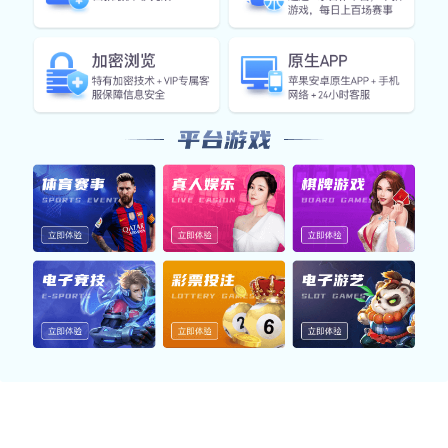
畅。他们能迅速转移位置，寻找最佳进攻时机，增加
了球队进攻多样性。这种灵活多变的打法，使得对手
难以预测和防范，从而提升了球队获胜几率。
2、换防理念的重要性
换防是指在对方进攻时，相关防守球员之间相互切换
位置，以应对不断变化的进攻威胁。这种理念不仅能
够增强团队协作，还能提高个人防守效率。在斯普利
特的小个阵容策略中，全员换防被视为一种必不可少
的方法，它要求每位球员都具备良好的判断力和反应
能力。
首先，全员换防可以有效减少对方核心球员得分机
会。当一个队伍能够随时调整自己的防守对象，就意