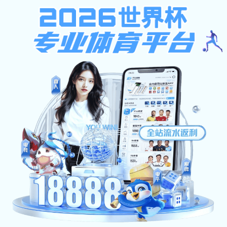
注册入口
爱游戏网站入口
—— 比