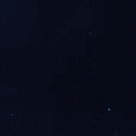
项训练措施不断完善，相信火箭队将在接下来
成员共同努力、互相扶持，无疑是推动团队
能够见证这一激动人心的发展历程！
下一篇：
亚历山大谈对凯尔特人比赛感受如