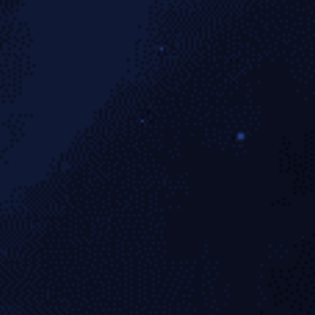
展望未来
, 随着球队核心阵容逐渐成型，以及各
的赛季中展现出全新的面貌。在此过程中，全体
向前迈进的重要动力。希望所有热爱篮球的人都
行