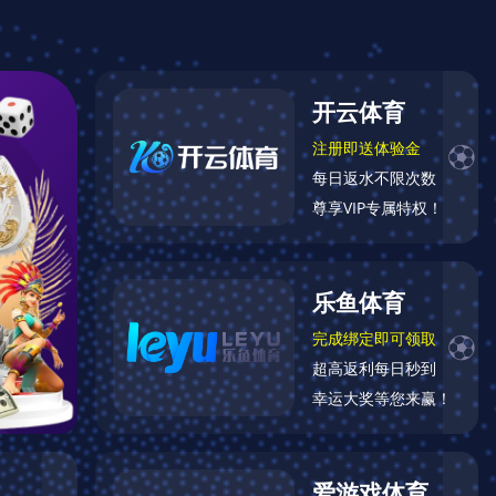
注册入口
里开始