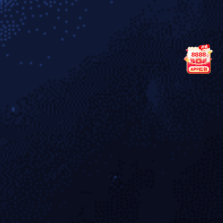
行深入剖析，以找出短板并加以改善。通过
精准有效的战术安排，从而提升整体团队协
会议，共同探讨技术细节及战术运用等问
时，也可以邀请其他优秀教练分享经验，以
进攻能力不足的问题亟待解决，但同时也不可
。这种信任不仅体现了对其执教理念和人际
理解。因此，只要给予足够时间，相信他将
箭走向更加辉煌的新篇章。