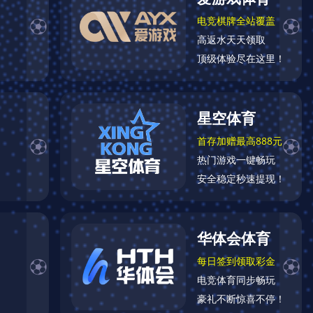
捷的体育服务。
2026-06-25 02:27
50 次阅读
卡的进攻能力受到广泛关注。尽管火媒分析
箭管理层对他充满信任，并对球队未来的发
端的表现和战术安排，还来源于他与球员之