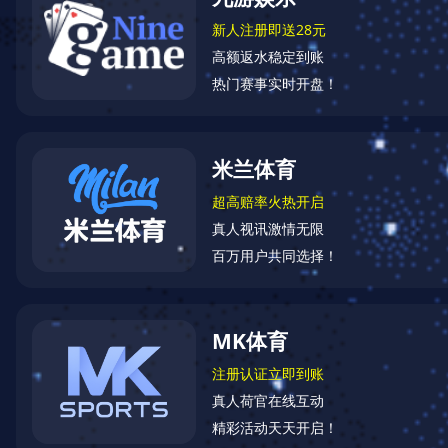
覆盖实时赛事、
首页
/
体育焦点
/ 正文