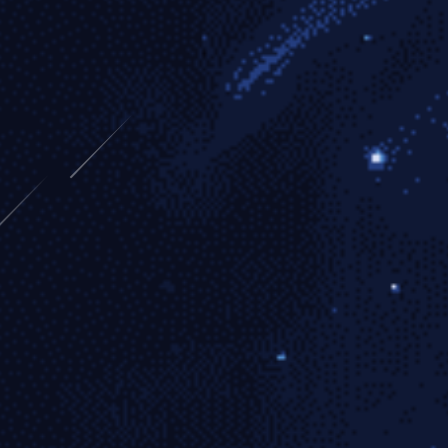
足前景乐观