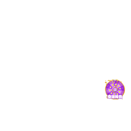
的数据分析来指导训练和比赛决策。这种基于数据驱
动的方法，不仅可以帮助教练制定更加合理有效的战
术，还能让球员们明确自己的优势与不足，从而进行
针对性的改进。
最后，加斯佩里尼也十分关注青训体系的发展，他希
望通过引入新的技术手段来提升青训质量，使年轻球
员在技能和战术意识上都得到充分锻炼。这将为罗马
提供源源不断的人才储备，同时确保球队技战术风格
的一致性。
3、人才培养机制
人才是任何体育团队成功的重要因素，而加斯佩里尼
对此深有体会。他认为，在现有人员状况下，可以通
过优化人才培养机制来实现整体实力的提升。因此，