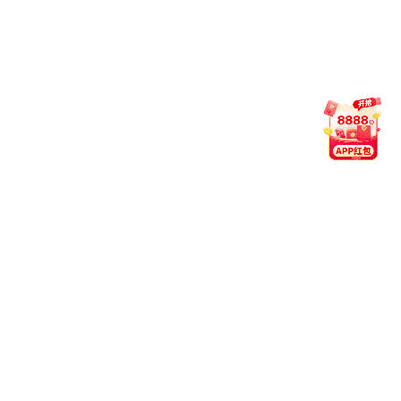
市场运作同样是加斯佩里尼未来构想中的一个关键要
素。在当今足球商业化程度逐渐提高的大背景下，有
效地进行市场运作对于俱乐部发展至关重要。加斯佩
里尼认识到，需要借助品牌塑造来提升罗马在全球范
围内的话语权和影响力。
他建议，通过强化社交媒体平台宣传以及开展各种形
式的国际友谊赛等活动，提高罗马品牌曝光度。同
时，与赞助商建立长期稳定且互惠互利的合作关系，
也是推动俱乐部经济增长的重要途径之一。只有这样
才能确保资金链条健康流动，为各项业务提供保障。
此外，加斯佩里尼还计划投入更多资源用于改善场馆
设施，并提升赛事体验，以此吸引更多观众参与到比
赛中。这不仅能增加现场氛围，也能直接促进票务销