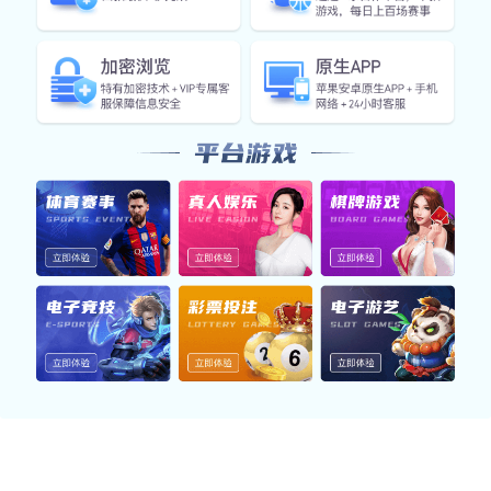
定期举办关于罗马历史和辉煌成就的内部活动，以增
强全队成员对俱乐部传统和使命感的认同。这不仅能
够提升团队凝聚力，也能让新加入的球员更快地适应
并融入这支具有悠久历史的球队。
2、战术调整创新
加斯佩里尼在战术上的创新也为他的未来构想增添了
重要一环。他指出，随着现代足球的发展，单一战术
已经无法满足不同比赛环境下的需求，因此，他主张
根据实际情况灵活调整战术。这样的灵活性使得球队
能够在面对不同对手时采取相应策略，从而提高取胜
几率。
与此同时，他还注重数据分析和科技应用，通过科学