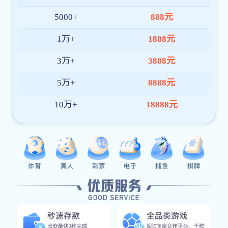
1、球队文化传承
首先，球队文化是任何一支成功俱乐部的重要基石，
加斯佩里尼深知这一点。在他的构想中，维护和传承
罗马特有的足球文化至关重要，这不仅体现在战术风
格上，更在于球员对俱乐部历史和价值观的认同感。
他提倡一种以团队精神为核心的足球思想，希望每位
球员都能在比赛中体现出这种精神。
其次，加斯佩里尼强调信任与沟通的重要性。他认
为，教练与球员之间应建立起良好的互动关系，从而
形成一个团结一致、互相支持的氛围。这种氛围能够
激励球员们发挥出最佳水平，并帮助年轻球员更快融
入到球队中。
最后，为了进一步强化文化传承，加斯佩里尼还计划