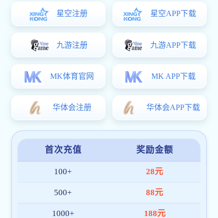
建罗马体育的战略思考
加斯佩里尼作为意大利足球界的知名教练，近年来在
罗马俱乐部的未来构想中提出了“稳步升级，无需彻底
重建”的战略思考。这一理念不仅强调了球队现有资源
的最大化利用，也展现了对未来发展的长远规划。文
章将从四个方面深入探讨这一战略思考的内涵与实施
路径，包括球队文化传承、战术调整创新、人才培养
机制以及市场运作策略。通过对这些方面的详细分
析，我们可以更清晰地理解加斯佩里尼如何在保持罗
马传统的基础上，实现球队的可持续发展与竞争力提
升。