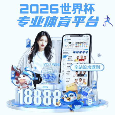
注册入口
爱游戏网站入口
—— 比