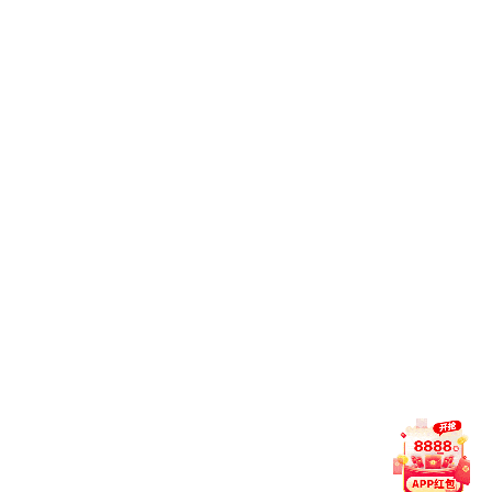
对手只能被迫消耗更多精力于防守，而无法有效组织
起反攻。
总之，对手虽然做出了相应调整，但因缺乏足够体能
支持以及技术细腻程度不足，未能抗衡住皇马强大的
压力与冲击，这也让他们输掉了这场关键之战。
4、本场表现的重要意义
此次欧冠首战所展现出来的不仅是一个赛季开局时的
重要胜利，更标志着皇家马德里即将在新赛季延续其
传统实力。高强度、高效率的团队合作，将为接下来
的赛事注入更多信心。同时，这种状态也将影响到接
下来每一轮比赛，让其他球队感受到来自西班牙豪门
巨大的压力。