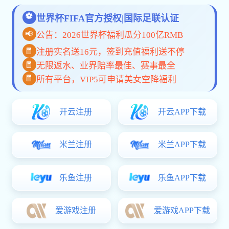
赛数据从这里开始
覆盖实时赛事、专业数据、高清视频，
爱游戏网
站入口APP
与网页版为您提供便捷的体育服务。
APP下载
网页版入口
首页
/
体育焦点
/ 正文
2026-06-01 01:53
106 次阅读
皇马欧冠首战跑动超对手皮塔奇和82号球